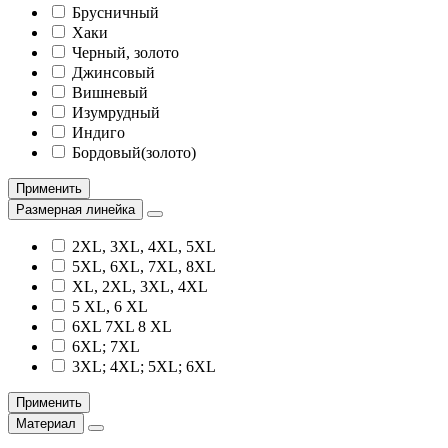
Брусничный
Хаки
Черный, золото
Джинсовый
Вишневый
Изумрудный
Индиго
Бордовый(золото)
Применить
Размерная линейка
2XL, 3XL, 4XL, 5XL
5XL, 6XL, 7XL, 8XL
XL, 2XL, 3XL, 4XL
5 XL, 6 XL
6XL 7XL 8 XL
6XL; 7XL
3XL; 4XL; 5XL; 6XL
Применить
Материал