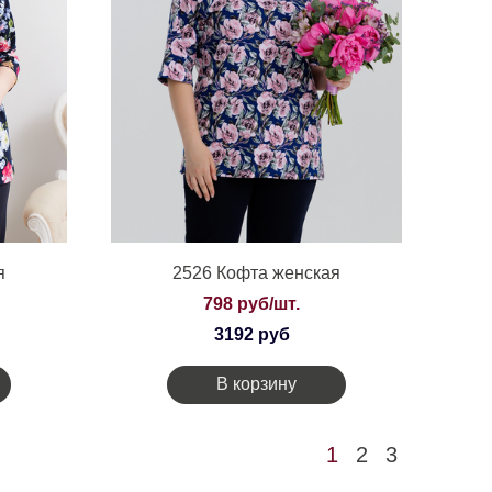
я
2526 Кофта женская
798 руб/шт.
3192 руб
В корзину
1
2
3