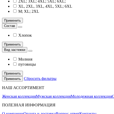
2XL; 3XL; 4XL; 5XL; 6XL;
XL, 2XL, 3XL, 4XL, 5XL; 6XL
M; XL; 2XL
Применить
Состав
Хлопок
Применить
Вид застежки
Молния
пуговицы
Применить
Сбросить фильтры
Применить
НАШ АССОРТИМЕНТ
Женская коллекция
Мужская коллекция
Молодежная коллекция
О
ПОЛЕЗНАЯ ИНФОРМАЦИЯ
О компании
Оплата и доставка
Вопрос-ответ
Контакты