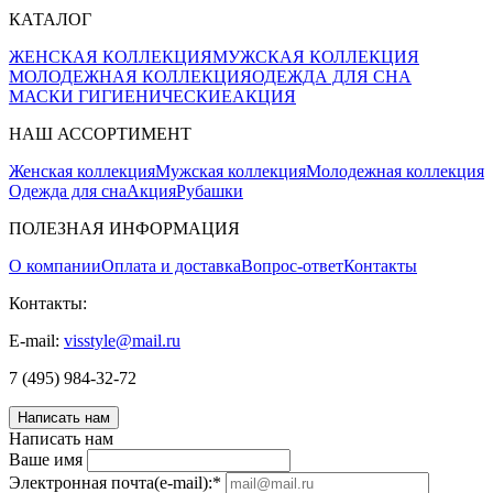
КАТАЛОГ
ЖЕНСКАЯ КОЛЛЕКЦИЯ
МУЖСКАЯ КОЛЛЕКЦИЯ
МОЛОДЕЖНАЯ КОЛЛЕКЦИЯ
ОДЕЖДА ДЛЯ СНА
МАСКИ ГИГИЕНИЧЕСКИЕ
АКЦИЯ
НАШ АССОРТИМЕНТ
Женская коллекция
Мужская коллекция
Молодежная коллекция
Одежда для сна
Акция
Рубашки
ПОЛЕЗНАЯ ИНФОРМАЦИЯ
О компании
Оплата и доставка
Вопрос-ответ
Контакты
Контакты:
E-mail:
visstyle@mail.ru
7 (495) 984-32-72
Написать нам
Написать нам
Ваше имя
Электронная почта(e-mail):
*