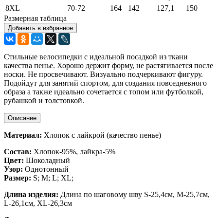
8XL
70-72
164
142
127,1
150
Размерная таблица
Добавить в избранное
Стильные велосипедки с идеальной посадкой из ткани
качества пенье. Хорошо держит форму, не растягивается после
носки. Не просвечивают. Визуально подчеркивают фигуру.
Подойдут для занятий спортом, для создания повседневного
образа а также идеально сочетается с топом или футболкой,
рубашкой и толстовкой.
Описание
Материал:
Хлопок с лайкрой (качество пенье)
Состав:
Хлопок-95%, лайкра-5%
Цвет:
Шоколадный
Узор:
Однотонный
Размер:
S; M; L;
XL;
Длина изделия:
Длина по шаговому шву S-25,4см, М-25,7см,
L-26,1см, XL-26,3см