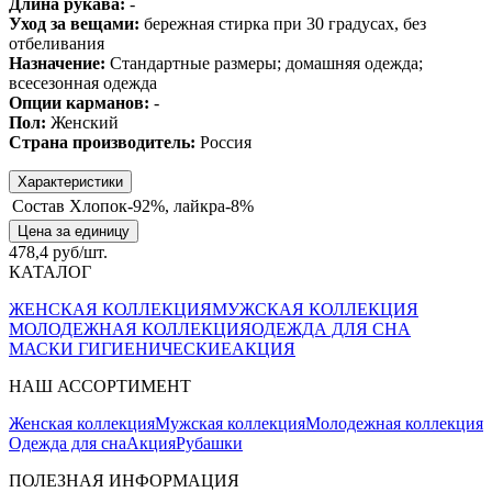
Длина рукава:
-
Уход за вещами:
бережная стирка при 30 градусах, без
отбеливания
Назначение:
Стандартные размеры; домашняя одежда;
всесезонная одежда
Опции карманов:
-
Пол:
Женский
Страна производитель:
Россия
Характеристики
Состав
Хлопок-92%, лайкра-8%
Цена за единицу
478,4 руб/шт.
КАТАЛОГ
ЖЕНСКАЯ КОЛЛЕКЦИЯ
МУЖСКАЯ КОЛЛЕКЦИЯ
МОЛОДЕЖНАЯ КОЛЛЕКЦИЯ
ОДЕЖДА ДЛЯ СНА
МАСКИ ГИГИЕНИЧЕСКИЕ
АКЦИЯ
НАШ АССОРТИМЕНТ
Женская коллекция
Мужская коллекция
Молодежная коллекция
Одежда для сна
Акция
Рубашки
ПОЛЕЗНАЯ ИНФОРМАЦИЯ