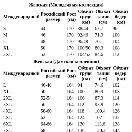
Женская (Молодежная коллекция)
Обхват
Обхват
Обхват
Российский
Рост
Международный
груди
талии
бедер
размер
(см)
(см)
(см)
(см)
S
44
170
88/44
67,7
96
M
46
170
92/46
71,9
100
L
48
170
96/48
76,1
104
XL
50
170
100/50
80,3
108
2XL
52
170
104/52
84,6
112
Женская (Дамская коллекция)
Обхват
Обхват
Обхват
Российский
Рост
Международный
груди
талии
бедер
размер
(см)
(см)
(см)
(см)
L
46-48
164
94
74,6
102
XL
50
164
100
80,9
108
2XL
52-54
164
106
87,3
114
3XL
56
164
112
93,8
120
4XL
58-60
164
118
100,4
126
5XL
62
164
124
107
132
6XL
64-66
164
130
113,6
138
7XL
68
164
136
120,3
144