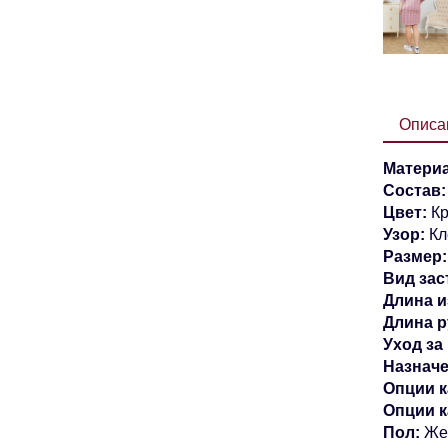
Описа
Матери
Состав
Цвет:
К
Узор:
Кл
Размер
Вид зас
Длина и
Длина р
Уход за
Назначе
Опции 
Опции 
Пол:
Же