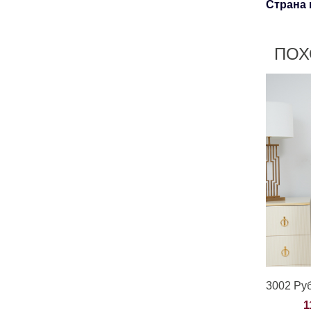
Страна
ПОХ
3002 Ру
1