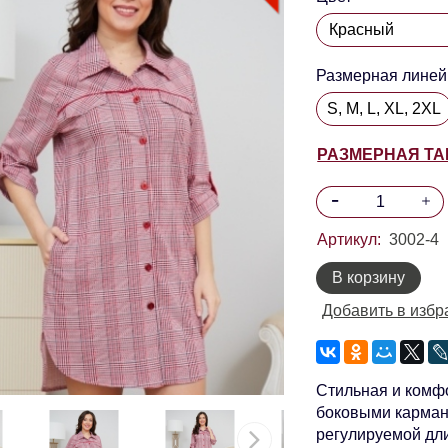
Размерная линей
S, M, L, XL, 2XL
РАЗМЕРНАЯ Т
Артикул:
3002-4
В корзину
Добавить в избр
Стильная и комфо
боковыми карман
регулируемой дл