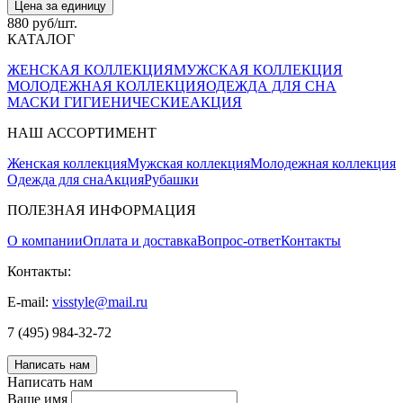
Цена за единицу
880 руб/шт.
КАТАЛОГ
ЖЕНСКАЯ КОЛЛЕКЦИЯ
МУЖСКАЯ КОЛЛЕКЦИЯ
МОЛОДЕЖНАЯ КОЛЛЕКЦИЯ
ОДЕЖДА ДЛЯ СНА
МАСКИ ГИГИЕНИЧЕСКИЕ
АКЦИЯ
НАШ АССОРТИМЕНТ
Женская коллекция
Мужская коллекция
Молодежная коллекция
Одежда для сна
Акция
Рубашки
ПОЛЕЗНАЯ ИНФОРМАЦИЯ
О компании
Оплата и доставка
Вопрос-ответ
Контакты
Контакты:
E-mail:
visstyle@mail.ru
7 (495) 984-32-72
Написать нам
Написать нам
Ваше имя