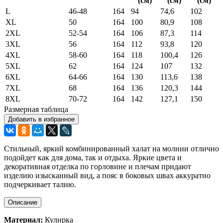
(см)
(см)
(см)
L
46-48
164
94
74,6
102
XL
50
164
100
80,9
108
2XL
52-54
164
106
87,3
114
3XL
56
164
112
93,8
120
4XL
58-60
164
118
100,4
126
5XL
62
164
124
107
132
6XL
64-66
164
130
113,6
138
7XL
68
164
136
120,3
144
8XL
70-72
164
142
127,1
150
Размерная таблица
Добавить в избранное
Стильный, яркий комбинированный халат на молнии отлично
подойдет как для дома, так и отдыха. Яркие цвета и
декоративная отделка по горловине и плечам придают
изделию изысканный вид, а пояс в боковых швах аккуратно
подчеркивает талию.
Описание
Материал:
Кулирка