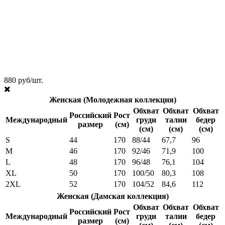
880 руб/шт.
Женская (Молодежная коллекция)
Обхват
Обхват
Обхват
Российский
Рост
Международный
груди
талии
бедер
размер
(см)
(см)
(см)
(см)
S
44
170
88/44
67,7
96
M
46
170
92/46
71,9
100
L
48
170
96/48
76,1
104
XL
50
170
100/50
80,3
108
2XL
52
170
104/52
84,6
112
Женская (Дамская коллекция)
Обхват
Обхват
Обхват
Российский
Рост
Международный
груди
талии
бедер
размер
(см)