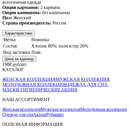
всесезонная одежда
Опции карманов:
2 кармана
Опции капюшона:
без капюшона
Пол:
Женский
Страна производитель:
Россия
Характеристики
Метка
Новинка
Состав
Хлопок 80%; полиэстер 20%
Вид застежки
Пояс
Цена за единицу
1988 руб/шт.
КАТАЛОГ
ЖЕНСКАЯ КОЛЛЕКЦИЯ
МУЖСКАЯ КОЛЛЕКЦИЯ
МОЛОДЕЖНАЯ КОЛЛЕКЦИЯ
ОДЕЖДА ДЛЯ СНА
МАСКИ ГИГИЕНИЧЕСКИЕ
АКЦИЯ
НАШ АССОРТИМЕНТ
Женская коллекция
Мужская коллекция
Молодежная коллекция
Одежда для сна
Акция
Рубашки
ПОЛЕЗНАЯ ИНФОРМАЦИЯ