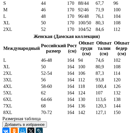
S
44
170
88/44
67,7
96
M
46
170
92/46
71,9
100
L
48
170
96/48
76,1
104
XL
50
170
100/50
80,3
108
2XL
52
170
104/52
84,6
112
Женская (Дамская коллекция)
Обхват
Обхват
Обхват
Российский
Рост
Международный
груди
талии
бедер
размер
(см)
(см)
(см)
(см)
L
46-48
164
94
74,6
102
XL
50
164
100
80,9
108
2XL
52-54
164
106
87,3
114
3XL
56
164
112
93,8
120
4XL
58-60
164
118
100,4
126
5XL
62
164
124
107
132
6XL
64-66
164
130
113,6
138
7XL
68
164
136
120,3
144
8XL
70-72
164
142
127,1
150
Размерная таблица
Добавить в избранное