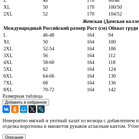
L
48
170
96/48
XL
50
170
100/50
2XL
52
170
104/52
Женская (Дамская колле
Международный
Российский размер
Рост (см)
Обхват груди 
L
46-48
164
94
XL
50
164
100
2XL
52-54
164
106
3XL
56
164
112
4XL
58-60
164
118
5XL
62
164
124
6XL
64-66
164
130
7XL
68
164
136
8XL
70-72
164
142
Размерная таблица
Добавить в избранное
Невероятно мягкий и уютный халат из велюра с добавлением по
отделка воротника и манжетов рукавов атласным кантом. Уто
Описание