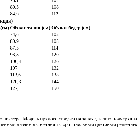
76,1
104
80,3
108
84,6
112
кция)
(см)
Обхват талии (см)
Обхват бедер (см)
74,6
102
80,9
108
87,3
114
93,8
120
100,4
126
107
132
113,6
138
120,3
144
127,1
150
лиэстера. Модель прямого силуэта на запахе, талию подчеркива
нченный дизайн в сочетании с оригинальным цветовым решением