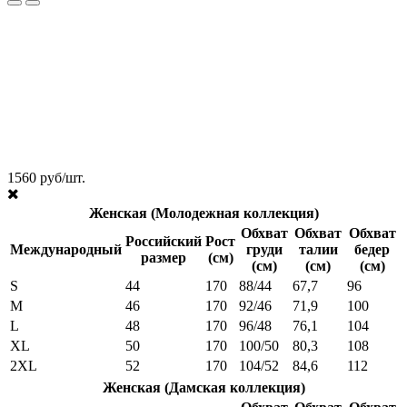
1560 руб/шт.
Женская (Молодежная коллекция)
Обхват
Обхват
Обхват
Российский
Рост
Международный
груди
талии
бедер
размер
(см)
(см)
(см)
(см)
S
44
170
88/44
67,7
96
M
46
170
92/46
71,9
100
L
48
170
96/48
76,1
104
XL
50
170
100/50
80,3
108
2XL
52
170
104/52
84,6
112
Женская (Дамская коллекция)