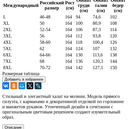
Обхват
Обхват
Обхват
Российский
Рост
Международный
груди
талии
бедер
размер
(см)
(см)
(см)
(см)
L
46-48
164
94
74,6
102
XL
50
164
100
80,9
108
2XL
52-54
164
106
87,3
114
3XL
56
164
112
93,8
120
4XL
58-60
164
118
100,4
126
5XL
62
164
124
107
132
6XL
64-66
164
130
113,6
138
7XL
68
164
136
120,3
144
8XL
70-72
164
142
127,1
150
Размерная таблица
Добавить в избранное
Стильный и элегантный халат на молнии. Модель прямого
силуэта, с карманами и декоративной отделкой по горловине
и манжетов рукавов. Утонченный дизайн в сочетании с
оригинальным цветовым решением создают изумительный
образ.
Описание