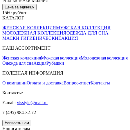
Вид застежки
Молния
Цена за единицу
1560 руб/шт.
КАТАЛОГ
ЖЕНСКАЯ КОЛЛЕКЦИЯ
МУЖСКАЯ КОЛЛЕКЦИЯ
МОЛОДЕЖНАЯ КОЛЛЕКЦИЯ
ОДЕЖДА ДЛЯ СНА
МАСКИ ГИГИЕНИЧЕСКИЕ
АКЦИЯ
НАШ АССОРТИМЕНТ
Женская коллекция
Мужская коллекция
Молодежная коллекция
Одежда для сна
Акция
Рубашки
ПОЛЕЗНАЯ ИНФОРМАЦИЯ
О компании
Оплата и доставка
Вопрос-ответ
Контакты
Контакты:
E-mail:
visstyle@mail.ru
7 (495) 984-32-72
Написать нам
Написать нам