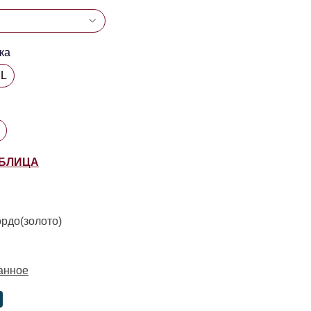
ка
XL
АБЛИЦА
рдо(золото)
анное