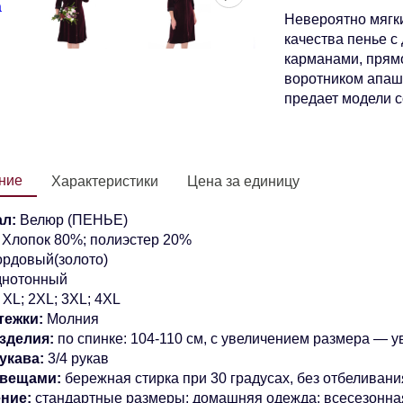
Невероятно мягки
качества пенье с
карманами, прямо
воротником апаш.
предает модели 
ние
Характеристики
Цена за единицу
л:
Велюр (ПЕНЬЕ)
Хлопок 80%; полиэстер 20%
рдовый(золото)
нотонный
:
XL;
2XL; 3XL; 4XL
тежки:
Молния
зделия:
по спинке: 104-110 см, с увеличением размера — 
укава:
3/4 рукав
 вещами:
бережная стирка при 30 градусах, без отбеливани
ние:
стандартные размеры; домашняя одежда; всесезонна