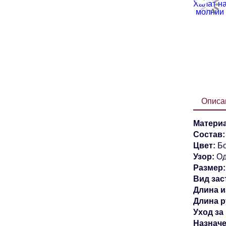
Описа
Материа
Состав:
Цвет:
Бо
Узор:
Од
Размер
Вид зас
Длина и
Длина р
Уход за
Назначе