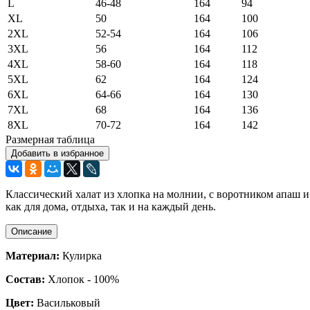
L
46-48
164
94
XL
50
164
100
2XL
52-54
164
106
3XL
56
164
112
4XL
58-60
164
118
5XL
62
164
124
6XL
64-66
164
130
7XL
68
164
136
8XL
70-72
164
142
Размерная таблица
Добавить в избранное
Классический халат из хлопка на молнии, с воротником апаш и
как для дома, отдыха, так и на каждый день.
Описание
Материал:
Кулирка
Состав:
Хлопок - 100%
Цвет:
Васильковый