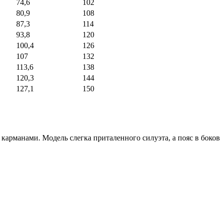
74,6
102
80,9
108
87,3
114
93,8
120
100,4
126
107
132
113,6
138
120,3
144
127,1
150
 карманами. Модель слегка приталенного силуэта, а пояс в бок