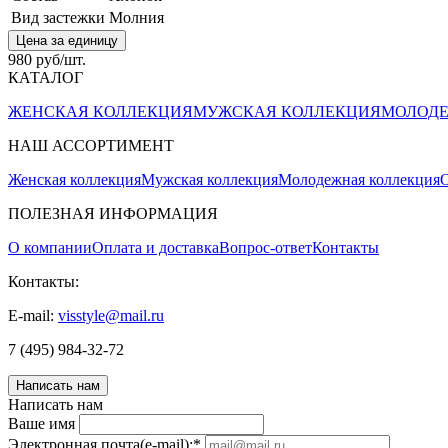
Вид застежки
Молния
Цена за единицу
980 руб/шт.
КАТАЛОГ
ЖЕНСКАЯ КОЛЛЕКЦИЯ
МУЖСКАЯ КОЛЛЕКЦИЯ
МОЛОДЕ
НАШ АССОРТИМЕНТ
Женская коллекция
Мужская коллекция
Молодежная коллекция
О
ПОЛЕЗНАЯ ИНФОРМАЦИЯ
О компании
Оплата и доставка
Вопрос-ответ
Контакты
Контакты:
E-mail:
visstyle@mail.ru
7 (495) 984-32-72
Написать нам
Написать нам
Ваше имя
Электронная почта(e-mail):
*