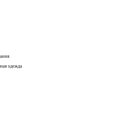
вания
нная одежда