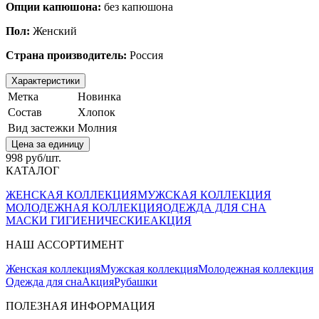
Опции капюшона:
без капюшона
Пол:
Женский
Страна производитель:
Россия
Характеристики
Метка
Новинка
Состав
Хлопок
Вид застежки
Молния
Цена за единицу
998 руб/шт.
КАТАЛОГ
ЖЕНСКАЯ КОЛЛЕКЦИЯ
МУЖСКАЯ КОЛЛЕКЦИЯ
МОЛОДЕЖНАЯ КОЛЛЕКЦИЯ
ОДЕЖДА ДЛЯ СНА
МАСКИ ГИГИЕНИЧЕСКИЕ
АКЦИЯ
НАШ АССОРТИМЕНТ
Женская коллекция
Мужская коллекция
Молодежная коллекция
Одежда для сна
Акция
Рубашки
ПОЛЕЗНАЯ ИНФОРМАЦИЯ