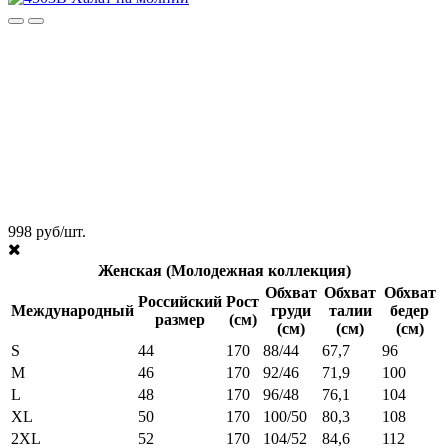
998 руб/шт.
Женская (Молодежная коллекция)
Обхват
Обхват
Обхват
Российский
Рост
Международный
груди
талии
бедер
размер
(см)
(см)
(см)
(см)
S
44
170
88/44
67,7
96
M
46
170
92/46
71,9
100
L
48
170
96/48
76,1
104
XL
50
170
100/50
80,3
108
2XL
52
170
104/52
84,6
112