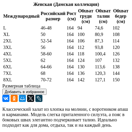
Женская (Дамская коллекция)
Обхват
Обхват
Обхват
Российский
Рост
Международный
груди
талии
бедер
размер
(см)
(см)
(см)
(см)
L
46-48
164
94
74,6
102
XL
50
164
100
80,9
108
2XL
52-54
164
106
87,3
114
3XL
56
164
112
93,8
120
4XL
58-60
164
118
100,4
126
5XL
62
164
124
107
132
6XL
64-66
164
130
113,6
138
7XL
68
164
136
120,3
144
8XL
70-72
164
142
127,1
150
Размерная таблица
Добавить в избранное
Классический халат из хлопка на молнии, с воротником апаш
и карманами. Модель слегка приталенного силуэта, а пояс в
боковых швах элегантно подчеркивает талию. Идеально
подходит как для дома, отдыха, так и на каждый день.