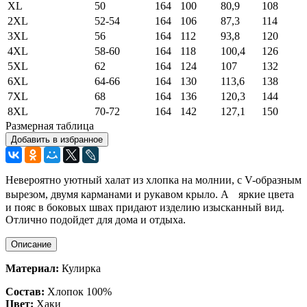
XL
50
164
100
80,9
108
2XL
52-54
164
106
87,3
114
3XL
56
164
112
93,8
120
4XL
58-60
164
118
100,4
126
5XL
62
164
124
107
132
6XL
64-66
164
130
113,6
138
7XL
68
164
136
120,3
144
8XL
70-72
164
142
127,1
150
Размерная таблица
Добавить в избранное
Невероятно уютный халат из хлопка на молнии, с V-образным
вырезом, двумя карманами и рукавом крыло. А яркие цвета
и пояс в боковых швах придают изделию изысканный вид.
Отлично подойдет для дома и отдыха.
Описание
Материал:
Кулирка
Состав:
Хлопок 100%
Цвет:
Хаки