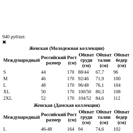
940 руб/шт.
Женская (Молодежная коллекция)
Обхват
Обхват
Обхват
Российский
Рост
Международный
груди
талии
бедер
размер
(см)
(см)
(см)
(см)
S
44
170
88/44
67,7
96
M
46
170
92/46
71,9
100
L
48
170
96/48
76,1
104
XL
50
170
100/50
80,3
108
2XL
52
170
104/52
84,6
112
Женская (Дамская коллекция)
Обхват
Обхват
Обхват
Российский
Рост
Международный
груди
талии
бедер
размер
(см)
(см)
(см)
(см)
L
46-48
164
94
74,6
102