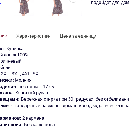
подойдет для дом
ние
Характеристики
Цена за единицу
л:
Кулирка
:
Хлопок 100%
оричневый
йсли
2XL; 3XL; 4XL; 5XL
тежки:
Молния
зделия:
по спинке 117 см
укава:
Короткий рукав
 вещами:
Бережная стирка при 30 градусах, без отбеливан
ение:
Стандартные размеры; домашняя одежда; всесезонн
арманов:
2 кармана
капюшона:
Без капюшона