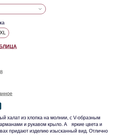
ка
5XL
АБЛИЦА
08
анное
й халат из хлопка на молнии, с V-образным
карманами и рукавом крыло. А яркие цвета и
швах придают изделию изысканный вид. Отлично