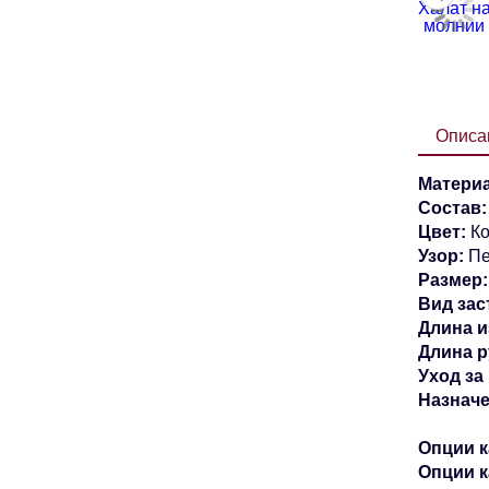
Описа
Материа
Состав
Цвет:
К
Узор:
Пе
Размер:
Вид зас
Длина и
Длина р
Уход за
Назнач
Опции к
Опции 