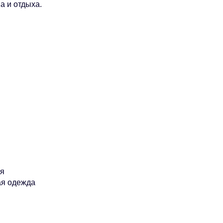
а и отдыха.
ия
ая одежда