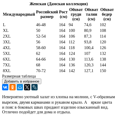
Женская (Дамская коллекция)
Обхват
Обхват
Обхват
Российский
Рост
Международный
груди
талии
бедер
размер
(см)
(см)
(см)
(см)
L
46-48
164
94
74,6
102
XL
50
164
100
80,9
108
2XL
52-54
164
106
87,3
114
3XL
56
164
112
93,8
120
4XL
58-60
164
118
100,4
126
5XL
62
164
124
107
132
6XL
64-66
164
130
113,6
138
7XL
68
164
136
120,3
144
8XL
70-72
164
142
127,1
150
Размерная таблица
Добавить в избранное
Невероятно уютный халат из хлопка на молнии, с V-образным
вырезом, двумя карманами и рукавом крыло. А яркие цвета
и пояс в боковых швах придают изделию изысканный вид.
Отлично подойдет для дома и отдыха.