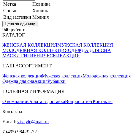
Метка
Новинка
Состав
Хлопок
Вид застежки
Молния
Цена за единицу
940 руб/шт.
КАТАЛОГ
ЖЕНСКАЯ КОЛЛЕКЦИЯ
МУЖСКАЯ КОЛЛЕКЦИЯ
МОЛОДЕЖНАЯ КОЛЛЕКЦИЯ
ОДЕЖДА ДЛЯ СНА
МАСКИ ГИГИЕНИЧЕСКИЕ
АКЦИЯ
НАШ АССОРТИМЕНТ
Женская коллекция
Мужская коллекция
Молодежная коллекция
Одежда для сна
Акция
Рубашки
ПОЛЕЗНАЯ ИНФОРМАЦИЯ
О компании
Оплата и доставка
Вопрос-ответ
Контакты
Контакты:
E-mail:
visstyle@mail.ru
7 (495) 984-32-72