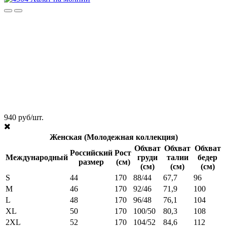
940 руб/шт.
Женская (Молодежная коллекция)
Обхват
Обхват
Обхват
Российский
Рост
Международный
груди
талии
бедер
размер
(см)
(см)
(см)
(см)
S
44
170
88/44
67,7
96
M
46
170
92/46
71,9
100
L
48
170
96/48
76,1
104
XL
50
170
100/50
80,3
108
2XL
52
170
104/52
84,6
112