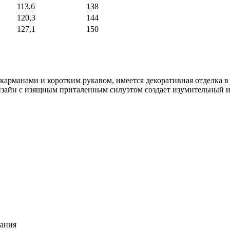
113,6
138
120,3
144
127,1
150
арманами и коротким рукавом, имеется декоративная отделка в 
изайн с изящным приталенным силуэтом создает изумительный 
вания