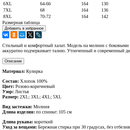
6XL
64-66
164
130
7XL
68
164
136
8XL
70-72
164
142
Размерная таблица
Добавить в избранное
Стильный и комфортный халат. Модель на молнии с боковыми к
аккуратно подчеркивает талию. Утонченный и современный д
Описание
Материал:
Кулирка
Состав:
Хлопок 100%
Цвет:
Розово-коричневый
Узор:
Листья
Размер:
2XL; 3XL; 4XL; 5XL
Вид застежки:
Молния
Длина изделия:
по спинке: 105 см
Длина рукава:
короткий
Уход за вещами:
Бережная стирка при 30 градусах, без отбели