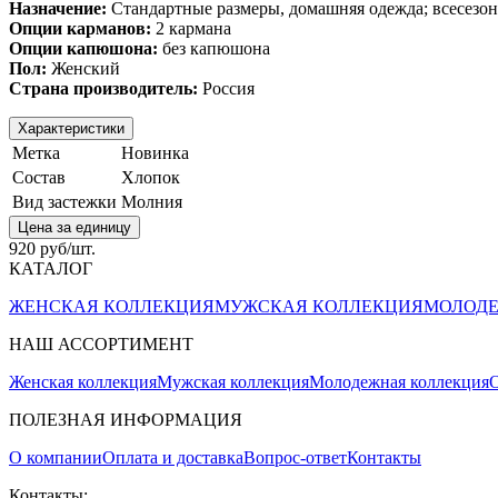
Назначение:
Стандартные размеры, домашняя одежда; всесезон
Опции карманов:
2 кармана
Опции капюшона:
без капюшона
Пол:
Женский
Страна производитель:
Россия
Характеристики
Метка
Новинка
Состав
Хлопок
Вид застежки
Молния
Цена за единицу
920 руб/шт.
КАТАЛОГ
ЖЕНСКАЯ КОЛЛЕКЦИЯ
МУЖСКАЯ КОЛЛЕКЦИЯ
МОЛОДЕ
НАШ АССОРТИМЕНТ
Женская коллекция
Мужская коллекция
Молодежная коллекция
О
ПОЛЕЗНАЯ ИНФОРМАЦИЯ
О компании
Оплата и доставка
Вопрос-ответ
Контакты
Контакты: