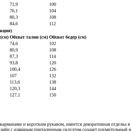
71,9
100
76,1
104
80,3
108
84,6
112
кция)
(см)
Обхват талии (см)
Обхват бедер (см)
74,6
102
80,9
108
87,3
114
93,8
120
100,4
126
107
132
113,6
138
120,3
144
127,1
150
арманами и коротким рукавом, имеется декоративная отделка в 
изайн с изящным приталенным силуэтом создает изумительный 