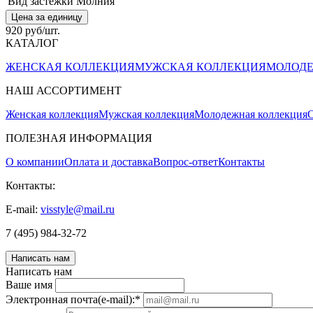
Вид застежки
Молния
Цена за единицу
920 руб/шт.
КАТАЛОГ
ЖЕНСКАЯ КОЛЛЕКЦИЯ
МУЖСКАЯ КОЛЛЕКЦИЯ
МОЛОДЕ
НАШ АССОРТИМЕНТ
Женская коллекция
Мужская коллекция
Молодежная коллекция
О
ПОЛЕЗНАЯ ИНФОРМАЦИЯ
О компании
Оплата и доставка
Вопрос-ответ
Контакты
Контакты:
E-mail:
visstyle@mail.ru
7 (495) 984-32-72
Написать нам
Написать нам
Ваше имя
Электронная почта(e-mail):
*