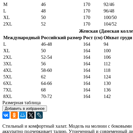
M
46
170
92/46
L
48
170
96/48
XL
50
170
100/50
2XL
52
170
104/52
Женская (Дамская колле
Международный
Российский размер
Рост (см)
Обхват груди 
L
46-48
164
94
XL
50
164
100
2XL
52-54
164
106
3XL
56
164
112
4XL
58-60
164
118
5XL
62
164
124
6XL
64-66
164
130
7XL
68
164
136
8XL
70-72
164
142
Размерная таблица
Добавить в избранное
Стильный и комфортный халат. Модель на молнии с боковыми к
аккуратно подчеркивает талию. Утонченный и современный д