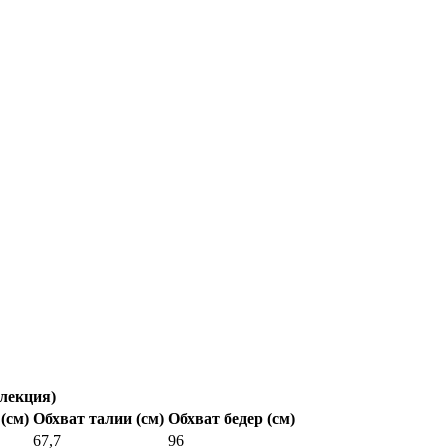
лекция)
(см)
Обхват талии (см)
Обхват бедер (см)
67,7
96