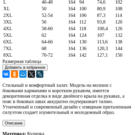
L
46-48
164
94
74,6
102
XL
50
164
100
80,9
108
2XL
52-54
164
106
87,3
114
3XL
56
164
112
93,8
120
4XL
58-60
164
118
100,4
126
5XL
62
164
124
107
132
6XL
64-66
164
130
113,6
138
7XL
68
164
136
120,3
144
8XL
70-72
164
142
127,1
150
Размерная таблица
Добавить в избранное
Стильный и комфортный халат. Модель на молнии с
боковыми карманами и коротким рукавом, имеется
декоративная отделка в виде двойного крыла на рукавах, а
пояс в боковых швах аккуратно подчеркивает талию.
Утонченный и современный дизайн с изящным приталенным
силуэтом создает изумительный и молодежный образ.
Описание
Материал:
Кулирка