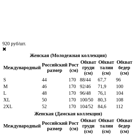
920 руб/шт.
Женская (Молодежная коллекция)
Обхват
Обхват
Обхват
Российский
Рост
Международный
груди
талии
бедер
размер
(см)
(см)
(см)
(см)
S
44
170
88/44
67,7
96
M
46
170
92/46
71,9
100
L
48
170
96/48
76,1
104
XL
50
170
100/50
80,3
108
2XL
52
170
104/52
84,6
112
Женская (Дамская коллекция)
Обхват
Обхват
Обхват
Российский
Рост
Международный
груди
талии
бедер
размер
(см)
(см)
(см)
(см)