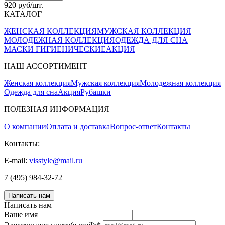
920 руб/шт.
КАТАЛОГ
ЖЕНСКАЯ КОЛЛЕКЦИЯ
МУЖСКАЯ КОЛЛЕКЦИЯ
МОЛОДЕЖНАЯ КОЛЛЕКЦИЯ
ОДЕЖДА ДЛЯ СНА
МАСКИ ГИГИЕНИЧЕСКИЕ
АКЦИЯ
НАШ АССОРТИМЕНТ
Женская коллекция
Мужская коллекция
Молодежная коллекция
Одежда для сна
Акция
Рубашки
ПОЛЕЗНАЯ ИНФОРМАЦИЯ
О компании
Оплата и доставка
Вопрос-ответ
Контакты
Контакты:
E-mail:
visstyle@mail.ru
7 (495) 984-32-72
Написать нам
Написать нам
Ваше имя