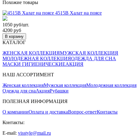
Похожие товары
4515В Халат на поясе
1050 руб/шт.
4200 руб
В корзину
КАТАЛОГ
ЖЕНСКАЯ КОЛЛЕКЦИЯ
МУЖСКАЯ КОЛЛЕКЦИЯ
МОЛОДЕЖНАЯ КОЛЛЕКЦИЯ
ОДЕЖДА ДЛЯ СНА
МАСКИ ГИГИЕНИЧЕСКИЕ
АКЦИЯ
НАШ АССОРТИМЕНТ
Женская коллекция
Мужская коллекция
Молодежная коллекция
Одежда для сна
Акция
Рубашки
ПОЛЕЗНАЯ ИНФОРМАЦИЯ
О компании
Оплата и доставка
Вопрос-ответ
Контакты
Контакты:
E-mail:
visstyle@mail.ru