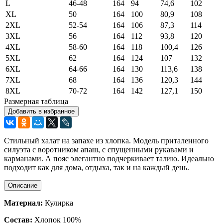
L
46-48
164
94
74,6
102
XL
50
164
100
80,9
108
2XL
52-54
164
106
87,3
114
3XL
56
164
112
93,8
120
4XL
58-60
164
118
100,4
126
5XL
62
164
124
107
132
6XL
64-66
164
130
113,6
138
7XL
68
164
136
120,3
144
8XL
70-72
164
142
127,1
150
Размерная таблица
Добавить в избранное
Стильный халат на запахе из хлопка. Модель приталенного
силуэта с воротником апаш, с спущенными рукавами и
карманами. А пояс элегантно подчеркивает талию. Идеально
подходит как для дома, отдыха, так и на каждый день.
Описание
Материал:
Кулирка
Состав:
Хлопок 100%