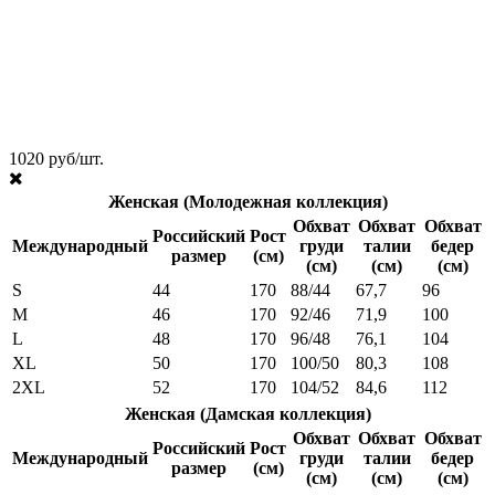
1020 руб/шт.
Женская (Молодежная коллекция)
Обхват
Обхват
Обхват
Российский
Рост
Международный
груди
талии
бедер
размер
(см)
(см)
(см)
(см)
S
44
170
88/44
67,7
96
M
46
170
92/46
71,9
100
L
48
170
96/48
76,1
104
XL
50
170
100/50
80,3
108
2XL
52
170
104/52
84,6
112
Женская (Дамская коллекция)
Обхват
Обхват
Обхват
Российский
Рост
Международный
груди
талии
бедер
размер
(см)
(см)
(см)
(см)