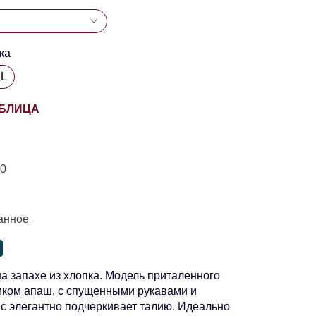
ка
XL
АБЛИЦА
90
анное
а запахе из хлопка. Модель приталенного
иком апаш, с спущенными рукавами и
с элегантно подчеркивает талию. Идеально