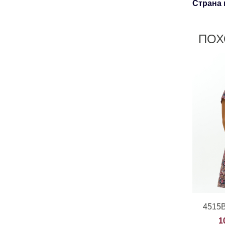
Страна 
ПОХ
4515В
1