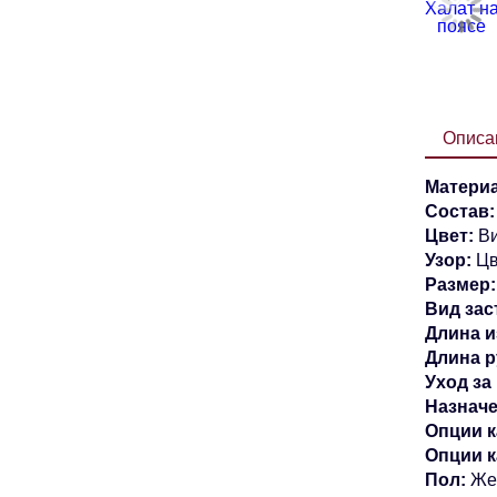
Описа
Материа
Состав
Цвет:
В
Узор:
Цв
Размер:
Вид зас
Длина и
Длина р
Уход за
Назначе
Опции к
Опции 
Пол:
Же