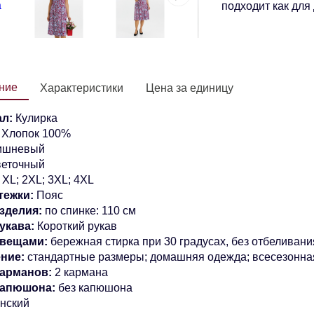
подходит как для 
ние
Характеристики
Цена за единицу
л:
Кулирка
:
Хлопок 100%
ишневый
еточный
XL;
2XL; 3XL; 4XL
тежки:
Пояс
зделия:
по спинке: 110 см
укава:
Короткий рукав
 вещами:
бережная стирка при 30 градусах, без отбеливани
ние:
стандартные размеры; домашняя одежда; всесезонна
арманов:
2 кармана
капюшона:
без капюшона
нский