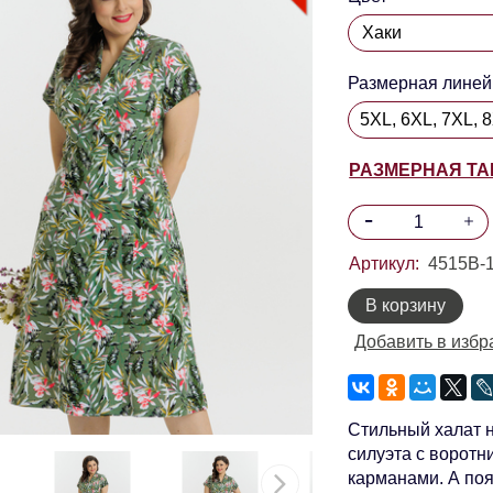
Размерная линей
5XL, 6XL, 7XL, 
РАЗМЕРНАЯ Т
Артикул:
4515В-1
В корзину
Добавить в избр
Стильный халат н
силуэта с воротн
карманами. А поя