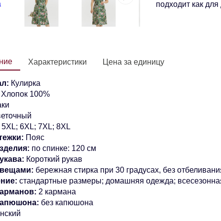
подходит как для 
ние
Характеристики
Цена за единицу
л:
Кулирка
:
Хлопок 100%
ки
еточный
5XL;
6XL; 7XL; 8XL
тежки:
Пояс
зделия:
по спинке: 120 см
укава:
Короткий рукав
 вещами:
бережная стирка при 30 градусах, без отбеливани
ние:
стандартные размеры; домашняя одежда; всесезонна
арманов:
2 кармана
капюшона:
без капюшона
нский