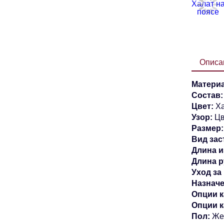
Описа
Материа
Состав
Цвет:
Ха
Узор:
Цв
Размер:
Вид зас
Длина и
Длина р
Уход за
Назначе
Опции к
Опции 
Пол:
Же