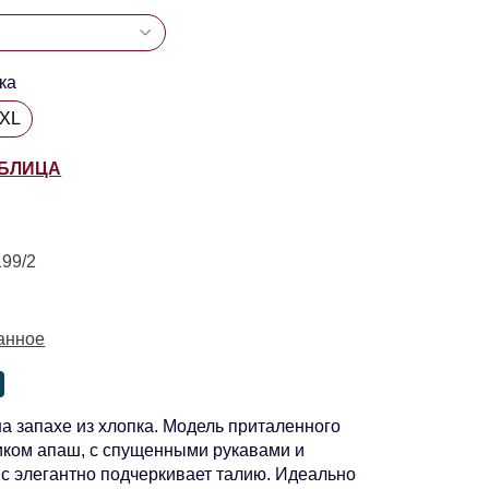
ка
8XL
АБЛИЦА
99/2
анное
а запахе из хлопка. Модель приталенного
иком апаш, с спущенными рукавами и
с элегантно подчеркивает талию. Идеально