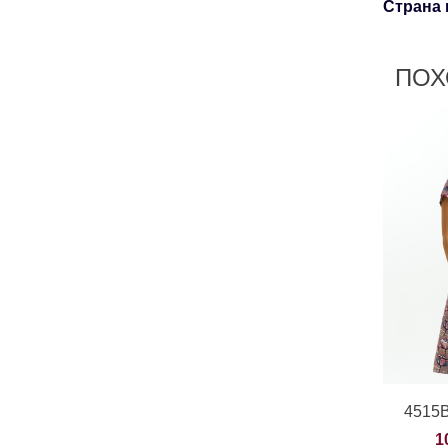
Страна 
ПОХ
4515В
1