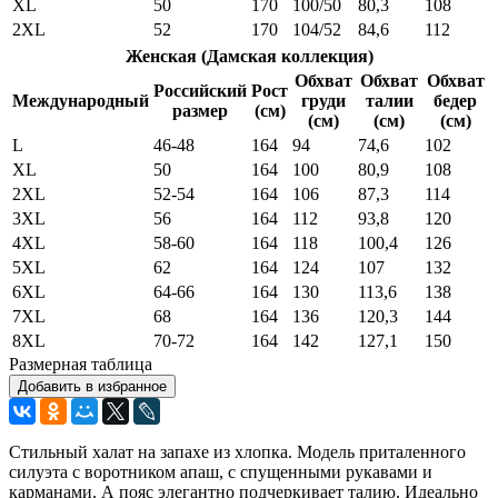
XL
50
170
100/50
80,3
108
2XL
52
170
104/52
84,6
112
Женская (Дамская коллекция)
Обхват
Обхват
Обхват
Российский
Рост
Международный
груди
талии
бедер
размер
(см)
(см)
(см)
(см)
L
46-48
164
94
74,6
102
XL
50
164
100
80,9
108
2XL
52-54
164
106
87,3
114
3XL
56
164
112
93,8
120
4XL
58-60
164
118
100,4
126
5XL
62
164
124
107
132
6XL
64-66
164
130
113,6
138
7XL
68
164
136
120,3
144
8XL
70-72
164
142
127,1
150
Размерная таблица
Добавить в избранное
Стильный халат на запахе из хлопка. Модель приталенного
силуэта с воротником апаш, с спущенными рукавами и
карманами. А пояс элегантно подчеркивает талию. Идеально