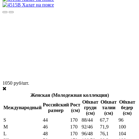
1050 руб/шт.
Женская (Молодежная коллекция)
Обхват
Обхват
Обхват
Российский
Рост
Международный
груди
талии
бедер
размер
(см)
(см)
(см)
(см)
S
44
170
88/44
67,7
96
M
46
170
92/46
71,9
100
L
48
170
96/48
76,1
104