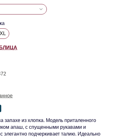
ка
8XL
АБЛИЦА
372
анное
а запахе из хлопка. Модель приталенного
иком апаш, с спущенными рукавами и
с элегантно подчеркивает талию. Идеально