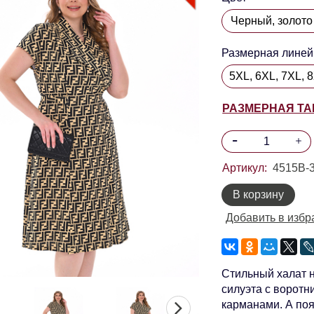
Размерная линей
5XL, 6XL, 7XL, 
РАЗМЕРНАЯ Т
Артикул:
4515В-
В корзину
Добавить в избр
Стильный халат н
силуэта с воротн
карманами. А поя