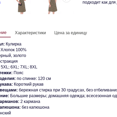
подходит как для 
ние
Характеристики
Цена за единицу
л:
Кулирка
:
Хлопок 100%
рный, золото
стракция
5XL;
6XL; 7XL; 8XL
тежки:
Пояс
зделия:
по спинке: 120 см
укава:
Короткий рукав
 вещами:
бережная стирка при 30 градусах, без отбеливани
ние:
Большие размеры; домашняя одежда; всесезонная о
арманов:
2 кармана
капюшона:
без капюшона
нский