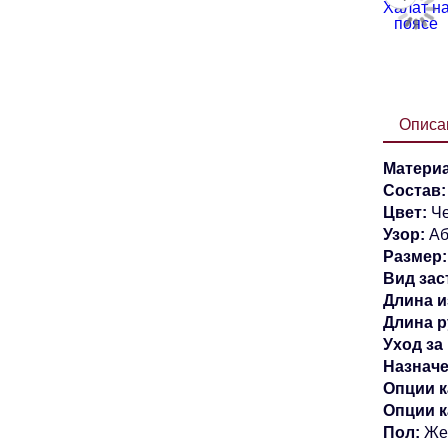
Описа
Материа
Состав
Цвет:
Че
Узор:
Аб
Размер:
Вид зас
Длина и
Длина р
Уход за
Назначе
Опции к
Опции 
Пол:
Же