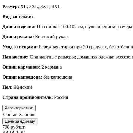
Размер:
XL; 2XL; 3XL; 4XL
Вид застежки:
-
Длина изделия:
По спинке: 100-102 см,
с увеличением размера
Длина рукава:
Короткий рукав
Уход за вещами:
Бережная стирка при 30 градусах, без отбели
Назначение:
Стандартные размеры; домашняя одежда; всесезо
Опции карманов:
2 кармана
Опции капюшона:
без капюшона
Пол:
Женский
Страна производитель:
Россия
Характеристики
Состав
Хлопок
Цена за единицу
798 руб/шт.
КАТАЛОГ