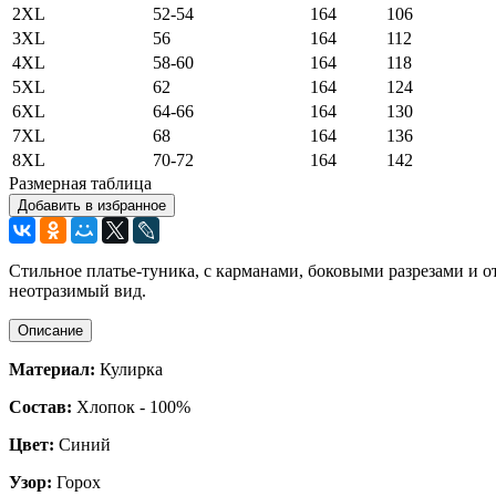
2XL
52-54
164
106
3XL
56
164
112
4XL
58-60
164
118
5XL
62
164
124
6XL
64-66
164
130
7XL
68
164
136
8XL
70-72
164
142
Размерная таблица
Добавить в избранное
Стильное платье-туника, с карманами, боковыми разрезами и о
неотразимый вид.
Описание
Материал:
Кулирка
Состав:
Хлопок - 100%
Цвет:
Синий
Узор:
Горох