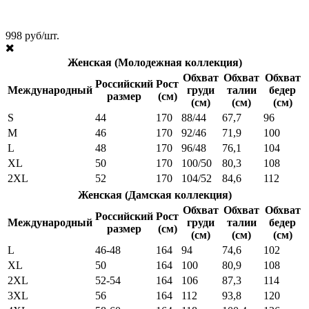
998 руб/шт.
Женская (Молодежная коллекция)
Обхват
Обхват
Обхват
Российский
Рост
Международный
груди
талии
бедер
размер
(см)
(см)
(см)
(см)
S
44
170
88/44
67,7
96
M
46
170
92/46
71,9
100
L
48
170
96/48
76,1
104
XL
50
170
100/50
80,3
108
2XL
52
170
104/52
84,6
112
Женская (Дамская коллекция)
Обхват
Обхват
Обхват
Российский
Рост
Международный
груди
талии
бедер
размер
(см)
(см)
(см)
(см)
L
46-48
164
94
74,6
102
XL
50
164
100
80,9
108
2XL
52-54
164
106
87,3
114
3XL
56
164
112
93,8
120