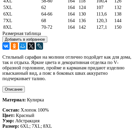
4XL
58-60
164
118
100,4
126
5XL
62
164
124
107
132
6XL
64-66
164
130
113,6
138
7XL
68
164
136
120,3
144
8XL
70-72
164
142
127,1
150
Размерная таблица
Добавить в избранное
Стильный сарафан на молнии отлично подойдет как для дома,
так и отдыха. Яркие цвета и декоративная отделка по V-
образной горловине, пройме и карманам придают изделию
изысканный вид, а пояс в боковых швах аккуратно
подчеркивает талию.
Описание
Материал:
Кулирка
Состав:
Хлопок 100%
Цвет:
Красный
Узор:
Абстракция
Размер:
6XL; 7XL; 8XL