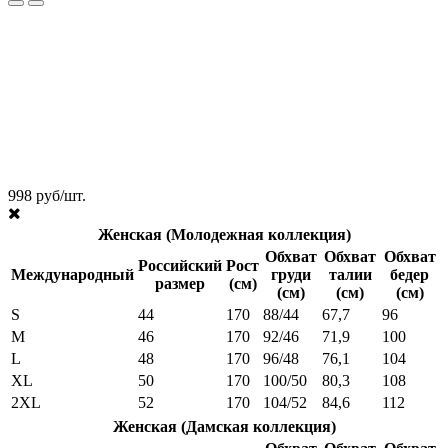
998 руб/шт.
Женская (Молодежная коллекция)
Обхват
Обхват
Обхват
Российский
Рост
Международный
груди
талии
бедер
размер
(см)
(см)
(см)
(см)
S
44
170
88/44
67,7
96
M
46
170
92/46
71,9
100
L
48
170
96/48
76,1
104
XL
50
170
100/50
80,3
108
2XL
52
170
104/52
84,6
112
Женская (Дамская коллекция)