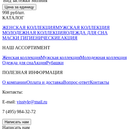
Вид застежки
Молния
Цена за единицу
998 руб/шт.
КАТАЛОГ
ЖЕНСКАЯ КОЛЛЕКЦИЯ
МУЖСКАЯ КОЛЛЕКЦИЯ
МОЛОДЕЖНАЯ КОЛЛЕКЦИЯ
ОДЕЖДА ДЛЯ СНА
МАСКИ ГИГИЕНИЧЕСКИЕ
АКЦИЯ
НАШ АССОРТИМЕНТ
Женская коллекция
Мужская коллекция
Молодежная коллекция
Одежда для сна
Акция
Рубашки
ПОЛЕЗНАЯ ИНФОРМАЦИЯ
О компании
Оплата и доставка
Вопрос-ответ
Контакты
Контакты:
E-mail:
visstyle@mail.ru
7 (495) 984-32-72
Написать нам
Написать нам