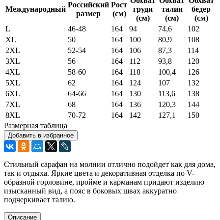
Обхват
Обхват
Обхват
Российский
Рост
Международный
груди
талии
бедер
размер
(см)
(см)
(см)
(см)
L
46-48
164
94
74,6
102
XL
50
164
100
80,9
108
2XL
52-54
164
106
87,3
114
3XL
56
164
112
93,8
120
4XL
58-60
164
118
100,4
126
5XL
62
164
124
107
132
6XL
64-66
164
130
113,6
138
7XL
68
164
136
120,3
144
8XL
70-72
164
142
127,1
150
Размерная таблица
Добавить в избранное
Стильный сарафан на молнии отлично подойдет как для дома,
так и отдыха. Яркие цвета и декоративная отделка по V-
образной горловине, пройме и карманам придают изделию
изысканный вид, а пояс в боковых швах аккуратно
подчеркивает талию.
Описание