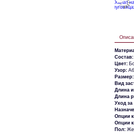
Описа
Материа
Состав
Цвет:
Б
Узор:
Аб
Размер:
Вид зас
Длина и
Длина р
Уход за
Назначе
Опции к
Опции 
Пол:
Же