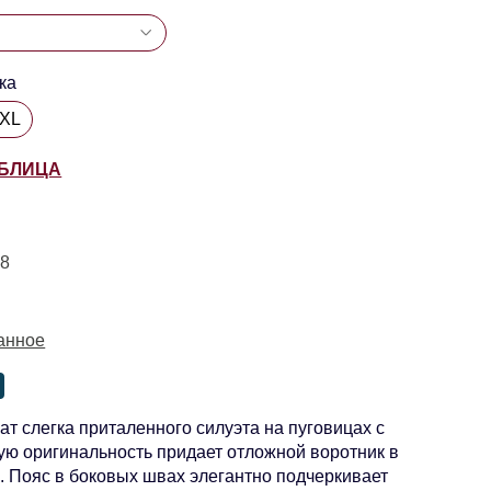
ка
5XL
АБЛИЦА
38
анное
ат слегка приталенного силуэта на пуговицах с
ую оригинальность придает отложной воротник в
. Пояс в боковых швах элегантно подчеркивает