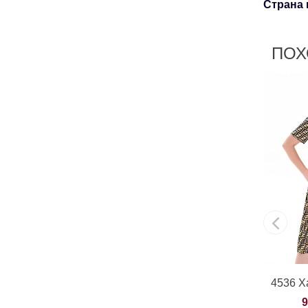
Страна 
ПОХ
4536 Х
9