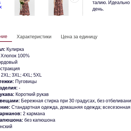
талию. Идеально 
день.
ние
Характеристики
Цена за единицу
л:
Кулирка
:
Хлопок 100%
ордовый
стракция
2XL; 3XL; 4XL; 5XL
тежки:
Пуговицы
зделия:
-
укава:
Короткий рукав
 вещами:
Бережная стирка при 30 градусах, без отбеливан
ние:
Стандартная одежда, домашняя одежда; всесезонная
арманов:
2 кармана
капюшона:
без капюшона
нский