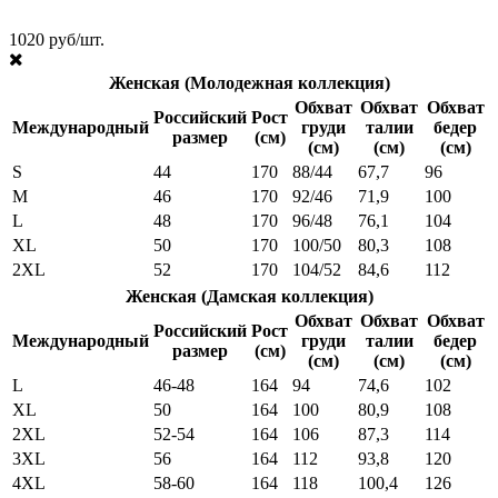
1020 руб/шт.
Женская (Молодежная коллекция)
Обхват
Обхват
Обхват
Российский
Рост
Международный
груди
талии
бедер
размер
(см)
(см)
(см)
(см)
S
44
170
88/44
67,7
96
M
46
170
92/46
71,9
100
L
48
170
96/48
76,1
104
XL
50
170
100/50
80,3
108
2XL
52
170
104/52
84,6
112
Женская (Дамская коллекция)
Обхват
Обхват
Обхват
Российский
Рост
Международный
груди
талии
бедер
размер
(см)
(см)
(см)
(см)
L
46-48
164
94
74,6
102
XL
50
164
100
80,9
108
2XL
52-54
164
106
87,3
114
3XL
56
164
112
93,8
120
4XL
58-60
164
118
100,4
126