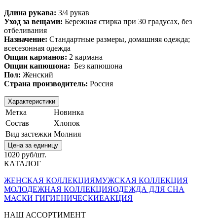
Длина рукава:
3/4 рукав
Уход за вещами:
Бережная стирка при 30 градусах, без
отбеливания
Назначение:
Стандартные размеры, домашняя одежда;
всесезонная одежда
Опции карманов:
2 кармана
Опции капюшона:
Без капюшона
Пол:
Женский
Страна производитель:
Россия
Характеристики
Метка
Новинка
Состав
Хлопок
Вид застежки
Молния
Цена за единицу
1020 руб/шт.
КАТАЛОГ
ЖЕНСКАЯ КОЛЛЕКЦИЯ
МУЖСКАЯ КОЛЛЕКЦИЯ
МОЛОДЕЖНАЯ КОЛЛЕКЦИЯ
ОДЕЖДА ДЛЯ СНА
МАСКИ ГИГИЕНИЧЕСКИЕ
АКЦИЯ
НАШ АССОРТИМЕНТ