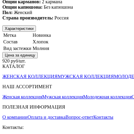
Опции карманов:
2 кармана
Опции капюшона:
Без капюшона
Пол:
Женский
Страна производитель:
Россия
Характеристики
Метка
Новинка
Состав
Хлопок
Вид застежки
Молния
Цена за единицу
920 руб/шт.
КАТАЛОГ
ЖЕНСКАЯ КОЛЛЕКЦИЯ
МУЖСКАЯ КОЛЛЕКЦИЯ
МОЛОДЕ
НАШ АССОРТИМЕНТ
Женская коллекция
Мужская коллекция
Молодежная коллекция
О
ПОЛЕЗНАЯ ИНФОРМАЦИЯ
О компании
Оплата и доставка
Вопрос-ответ
Контакты
Контакты: