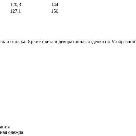
120,3
144
127,1
150
так и отдыха. Яркие цвета и декоративная отделка по V-образн
вания
нная одежда