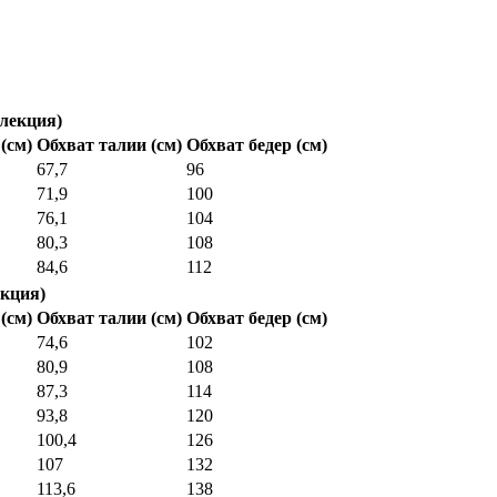
лекция)
(см)
Обхват талии (см)
Обхват бедер (см)
67,7
96
71,9
100
76,1
104
80,3
108
84,6
112
кция)
(см)
Обхват талии (см)
Обхват бедер (см)
74,6
102
80,9
108
87,3
114
93,8
120
100,4
126
107
132
113,6
138