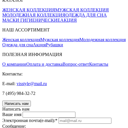
КАТАЛОГ
ЖЕНСКАЯ КОЛЛЕКЦИЯ
МУЖСКАЯ КОЛЛЕКЦИЯ
МОЛОДЕЖНАЯ КОЛЛЕКЦИЯ
ОДЕЖДА ДЛЯ СНА
МАСКИ ГИГИЕНИЧЕСКИЕ
АКЦИЯ
НАШ АССОРТИМЕНТ
Женская коллекция
Мужская коллекция
Молодежная коллекция
Одежда для сна
Акция
Рубашки
ПОЛЕЗНАЯ ИНФОРМАЦИЯ
О компании
Оплата и доставка
Вопрос-ответ
Контакты
Контакты:
E-mail:
visstyle@mail.ru
7 (495) 984-32-72
Написать нам
Написать нам
Ваше имя
Электронная почта(e-mail):
*
Соoбщение: