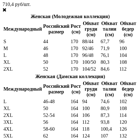
710,4 руб/шт.
Женская (Молодежная коллекция)
Обхват
Обхват
Обхват
Российский
Рост
Международный
груди
талии
бедер
размер
(см)
(см)
(см)
(см)
S
44
170
88/44
67,7
96
M
46
170
92/46
71,9
100
L
48
170
96/48
76,1
104
XL
50
170
100/50
80,3
108
2XL
52
170
104/52
84,6
112
Женская (Дамская коллекция)
Обхват
Обхват
Обхват
Российский
Рост
Международный
груди
талии
бедер
размер
(см)
(см)
(см)
(см)
L
46-48
164
94
74,6
102
XL
50
164
100
80,9
108
2XL
52-54
164
106
87,3
114
3XL
56
164
112
93,8
120
4XL
58-60
164
118
100,4
126
5XL
62
164
124
107
132