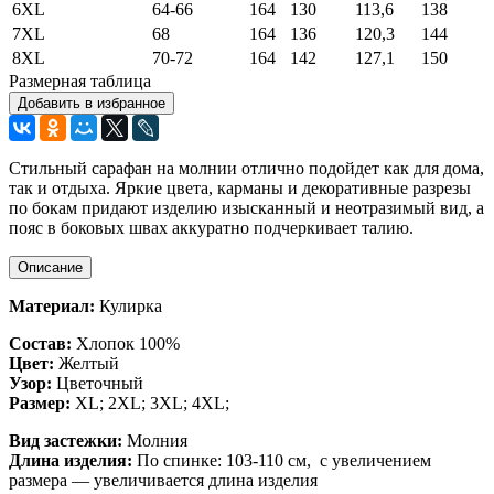
6XL
64-66
164
130
113,6
138
7XL
68
164
136
120,3
144
8XL
70-72
164
142
127,1
150
Размерная таблица
Добавить в избранное
Стильный сарафан на молнии отлично подойдет как для дома,
так и отдыха. Яркие цвета, карманы и декоративные разрезы
по бокам придают изделию изысканный и неотразимый вид, а
пояс в боковых швах аккуратно подчеркивает талию.
Описание
Материал:
Кулирка
Состав:
Хлопок 100%
Цвет:
Желтый
Узор:
Цветочный
Размер:
XL; 2XL; 3XL; 4XL;
Вид застежки:
Молния
Длина изделия:
По спинке: 103-110 см, с увеличением
размера — увеличивается длина изделия