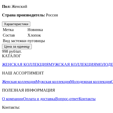
Пол:
Женский
Страна производитель:
Россия
Характеристики
Метка
Новинка
Состав
Хлопок
Вид застежки
пуговицы
Цена за единицу
998 руб/шт.
КАТАЛОГ
ЖЕНСКАЯ КОЛЛЕКЦИЯ
МУЖСКАЯ КОЛЛЕКЦИЯ
МОЛОДЕ
НАШ АССОРТИМЕНТ
Женская коллекция
Мужская коллекция
Молодежная коллекция
О
ПОЛЕЗНАЯ ИНФОРМАЦИЯ
О компании
Оплата и доставка
Вопрос-ответ
Контакты
Контакты: