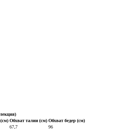
лекция)
(см)
Обхват талии (см)
Обхват бедер (см)
67,7
96