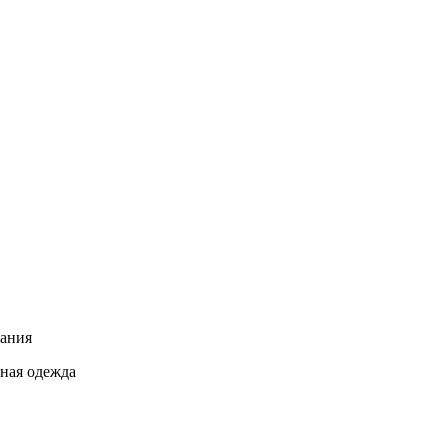
вания
нная одежда