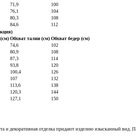
71,9
100
76,1
104
80,3
108
84,6
112
кция)
(см)
Обхват талии (см)
Обхват бедер (см)
74,6
102
80,9
108
87,3
114
93,8
120
100,4
126
107
132
113,6
138
120,3
144
127,1
150
та и декоративная отделка придают изделию изысканный вид. Пл