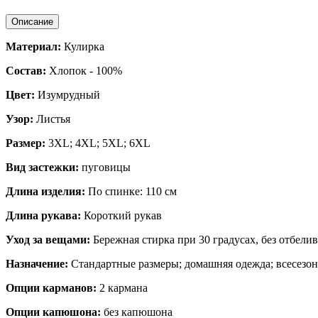
Описание
Материал:
Кулирка
Состав:
Хлопок - 100%
Цвет:
Изумрудный
Узор:
Листья
Размер:
3XL; 4XL; 5XL; 6XL
Вид застежки:
пуговицы
Длина изделия:
По спинке: 110 см
Длина рукава:
Короткий
рукав
Уход за вещами:
Бережная стирка при 30 градусах, без отбели
Назначение:
Стандартные размеры
; домашняя одежда; всесезо
Опции карманов:
2 кармана
Опции капюшона:
без капюшона