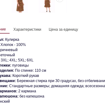
ние
Характеристики
Цена за единицу
ал:
Кулирка
:
Хлопок - 100%
оричневый
еточный
:
3XL; 4XL; 5XL; 6XL
тежки:
пуговицы
зделия:
По спинке: 110 см
укава:
Короткий
рукав
 вещами:
Бережная стирка при 30 градусах, без отбеливан
ние:
Стандартные размеры
; домашняя одежда; всесезонн
карманов:
2 кармана
капюшона:
без капюшона
нский