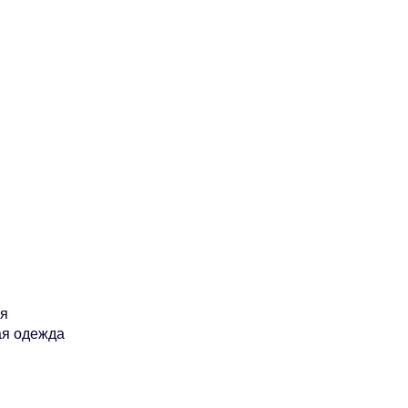
ия
ая одежда