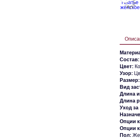
Описа
Матери
Состав
Цвет:
К
Узор:
Цв
Размер
Вид зас
Длина и
Длина р
Уход за
Назначе
Опции 
Опции 
Пол:
Же