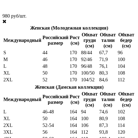
980 руб/шт.
Женская (Молодежная коллекция)
Обхват
Обхват
Обхват
Российский
Рост
Международный
груди
талии
бедер
размер
(см)
(см)
(см)
(см)
S
44
170
88/44
67,7
96
M
46
170
92/46
71,9
100
L
48
170
96/48
76,1
104
XL
50
170
100/50
80,3
108
2XL
52
170
104/52
84,6
112
Женская (Дамская коллекция)
Обхват
Обхват
Обхват
Российский
Рост
Международный
груди
талии
бедер
размер
(см)
(см)
(см)
(см)
L
46-48
164
94
74,6
102
XL
50
164
100
80,9
108
2XL
52-54
164
106
87,3
114
3XL
56
164
112
93,8
120