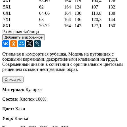
4XL
58-60
164
118
100,4
126
5XL
62
164
124
107
132
6XL
64-66
164
130
113,6
138
7XL
68
164
136
120,3
144
8XL
70-72
164
142
127,1
150
Размерная таблица
Добавить в избранное
Стильная и комфортная рубашка. Модель на пуговицах с
боковыми карманами, декоративными клапанами на груди.
Современный дизайн в сочетании с оригинальным цветовым
решением создают неотразимый образ.
Описание
Материал:
Кулирка
Состав:
Хлопок 100%
Цвет:
Хаки
Узор:
Клетка