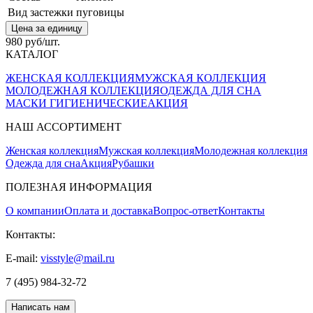
Вид застежки
пуговицы
Цена за единицу
980 руб/шт.
КАТАЛОГ
ЖЕНСКАЯ КОЛЛЕКЦИЯ
МУЖСКАЯ КОЛЛЕКЦИЯ
МОЛОДЕЖНАЯ КОЛЛЕКЦИЯ
ОДЕЖДА ДЛЯ СНА
МАСКИ ГИГИЕНИЧЕСКИЕ
АКЦИЯ
НАШ АССОРТИМЕНТ
Женская коллекция
Мужская коллекция
Молодежная коллекция
Одежда для сна
Акция
Рубашки
ПОЛЕЗНАЯ ИНФОРМАЦИЯ
О компании
Оплата и доставка
Вопрос-ответ
Контакты
Контакты:
E-mail:
visstyle@mail.ru
7 (495) 984-32-72
Написать нам