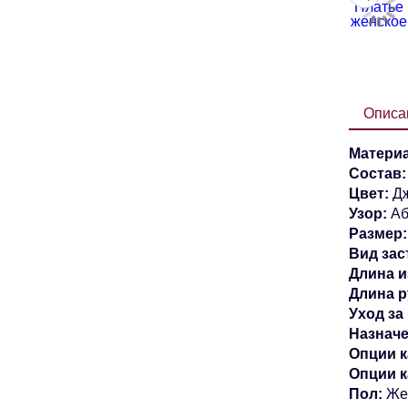
Описа
Материа
Состав
Цвет:
Д
Узор:
Аб
Размер:
Вид зас
Длина и
Длина р
Уход за
Назначе
Опции к
Опции 
Пол:
Же