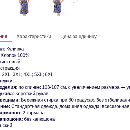
ние
Характеристики
Цена за единицу
л:
Кулирка
:
Хлопок 100%
жинсовый
стракция
2XL; 3XL; 4XL; 5XL; 6XL;
тежки:
-
зделия:
по спинке: 103-107 см, с увеличением размера — 
укава:
Короткий рукав
 вещами:
Бережная стирка при 30 градусах, без отбеливан
ние:
Стандартная одежда, домашняя одежда; всесезонная
арманов:
2 кармана
капюшона:
без капюшона
нский