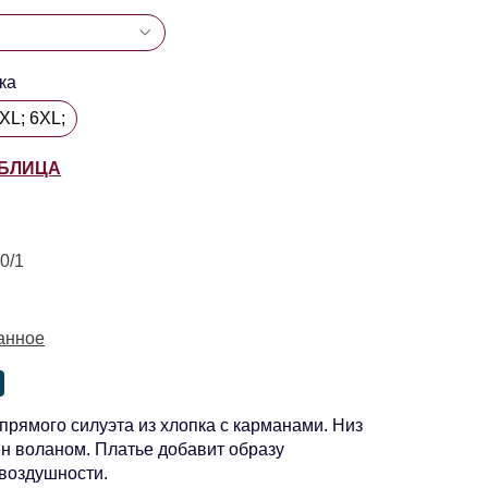
ка
XL; 6XL;
АБЛИЦА
0/1
анное
прямого силуэта из хлопка с карманами. Низ
н воланом. Платье добавит образу
 воздушности.