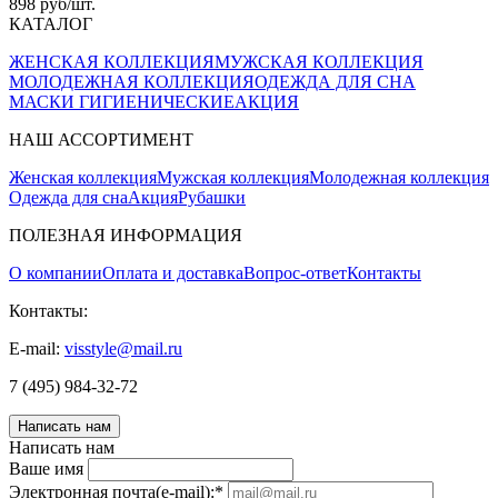
898 руб/шт.
КАТАЛОГ
ЖЕНСКАЯ КОЛЛЕКЦИЯ
МУЖСКАЯ КОЛЛЕКЦИЯ
МОЛОДЕЖНАЯ КОЛЛЕКЦИЯ
ОДЕЖДА ДЛЯ СНА
МАСКИ ГИГИЕНИЧЕСКИЕ
АКЦИЯ
НАШ АССОРТИМЕНТ
Женская коллекция
Мужская коллекция
Молодежная коллекция
Одежда для сна
Акция
Рубашки
ПОЛЕЗНАЯ ИНФОРМАЦИЯ
О компании
Оплата и доставка
Вопрос-ответ
Контакты
Контакты:
E-mail:
visstyle@mail.ru
7 (495) 984-32-72
Написать нам
Написать нам
Ваше имя
Электронная почта(e-mail):
*