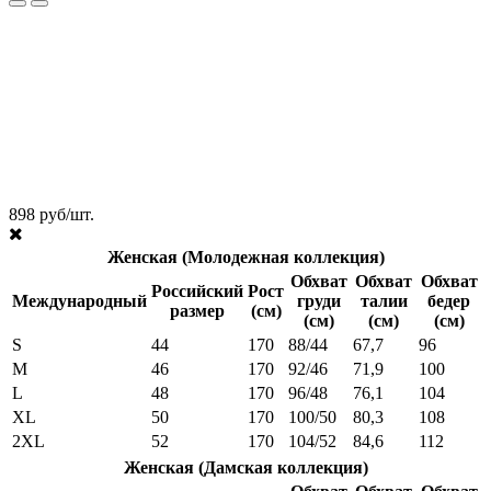
898 руб/шт.
Женская (Молодежная коллекция)
Обхват
Обхват
Обхват
Российский
Рост
Международный
груди
талии
бедер
размер
(см)
(см)
(см)
(см)
S
44
170
88/44
67,7
96
M
46
170
92/46
71,9
100
L
48
170
96/48
76,1
104
XL
50
170
100/50
80,3
108
2XL
52
170
104/52
84,6
112
Женская (Дамская коллекция)