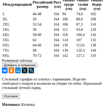
Обхват
Обхват
Обхват
Российский
Рост
Международный
груди
талии
бедер
размер
(см)
(см)
(см)
(см)
L
46-48
164
94
74,6
102
XL
50
164
100
80,9
108
2XL
52-54
164
106
87,3
114
3XL
56
164
112
93,8
120
4XL
58-60
164
118
100,4
126
5XL
62
164
124
107
132
6XL
64-66
164
130
113,6
138
7XL
68
164
136
120,3
144
8XL
70-72
164
142
127,1
150
Размерная таблица
Добавить в избранное
Стильный сарафан из хлопка с карманами. Изделие
свободного покроя и воланом на сборке по юбке. Идеальный
стильный летний наряд.
Описание
Материал:
Кулирка