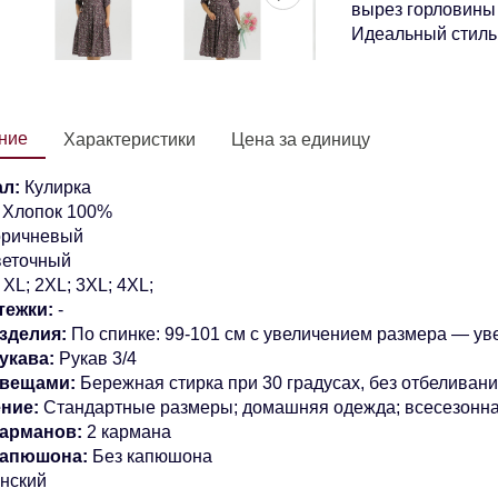
вырез горловины
Идеальный стиль
ние
Характеристики
Цена за единицу
л:
Кулирка
:
Хлопок 100%
ричневый
еточный
XL; 2XL; 3XL; 4XL;
тежки:
-
зделия:
По спинке: 99-101 см с увеличением размера — ув
укава:
Р
укав 3/4
 вещами:
Бережная стирка при 30 градусах, без отбеливан
ние:
Стандартные размеры; домашняя одежда; всесезонн
арманов:
2 кармана
капюшона:
Без капюшона
нский