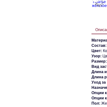
Описа
Материа
Состав
Цвет:
Ко
Узор:
Цв
Размер:
Вид зас
Длина и
Длина р
Уход за
Назначе
Опции к
Опции 
Пол:
Же