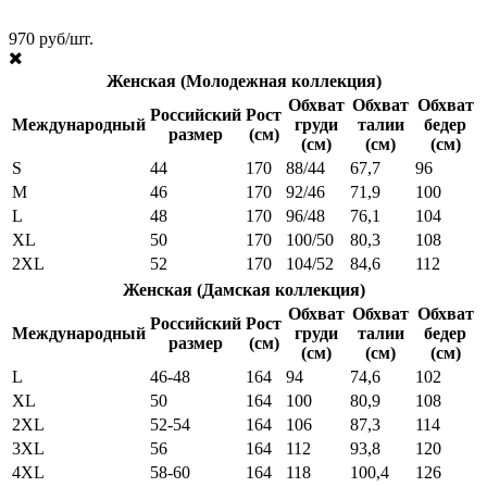
970 руб/шт.
Женская (Молодежная коллекция)
Обхват
Обхват
Обхват
Российский
Рост
Международный
груди
талии
бедер
размер
(см)
(см)
(см)
(см)
S
44
170
88/44
67,7
96
M
46
170
92/46
71,9
100
L
48
170
96/48
76,1
104
XL
50
170
100/50
80,3
108
2XL
52
170
104/52
84,6
112
Женская (Дамская коллекция)
Обхват
Обхват
Обхват
Российский
Рост
Международный
груди
талии
бедер
размер
(см)
(см)
(см)
(см)
L
46-48
164
94
74,6
102
XL
50
164
100
80,9
108
2XL
52-54
164
106
87,3
114
3XL
56
164
112
93,8
120
4XL
58-60
164
118
100,4
126