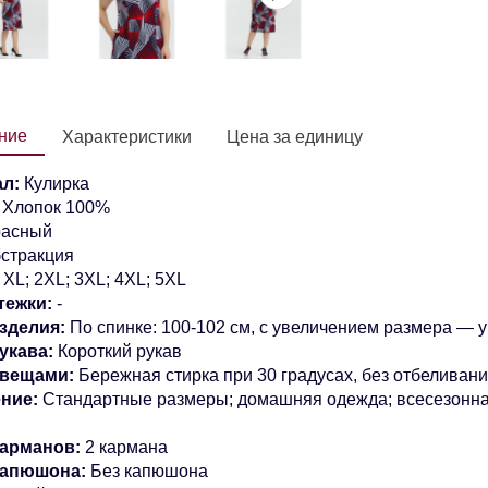
ние
Характеристики
Цена за единицу
л:
Кулирка
:
Хлопок 100%
расный
стракция
XL; 2XL; 3XL; 4XL; 5XL
тежки:
-
зделия:
По спинке: 100-102 см, с увеличением размера — 
укава:
Короткий рукав
 вещами:
Бережная стирка при 30 градусах, без отбеливан
ение:
Стандартные размеры; домашняя одежда; всесезонн
арманов:
2 кармана
капюшона:
Без капюшона