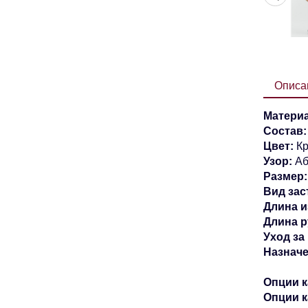
Описа
Материа
Состав
Цвет:
К
Узор:
Аб
Размер:
Вид зас
Длина и
Длина р
Уход за
Назнач
Опции к
Опции 