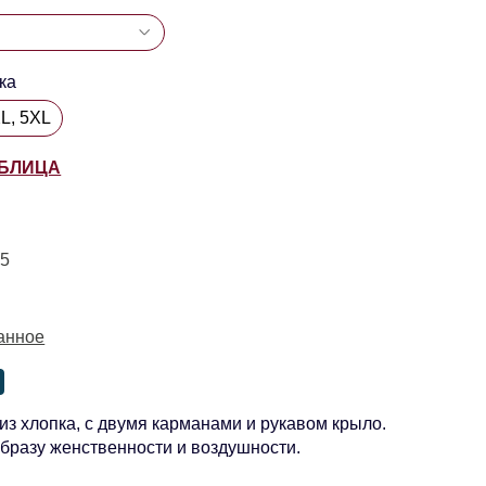
ка
XL, 5XL
АБЛИЦА
15
анное
из хлопка, с двумя карманами и рукавом крыло.
образу женственности и воздушности.