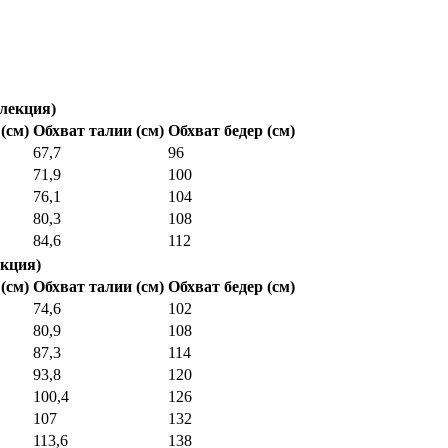
лекция)
(см)
Обхват талии (см)
Обхват бедер (см)
67,7
96
71,9
100
76,1
104
80,3
108
84,6
112
кция)
(см)
Обхват талии (см)
Обхват бедер (см)
74,6
102
80,9
108
87,3
114
93,8
120
100,4
126
107
132
113,6
138