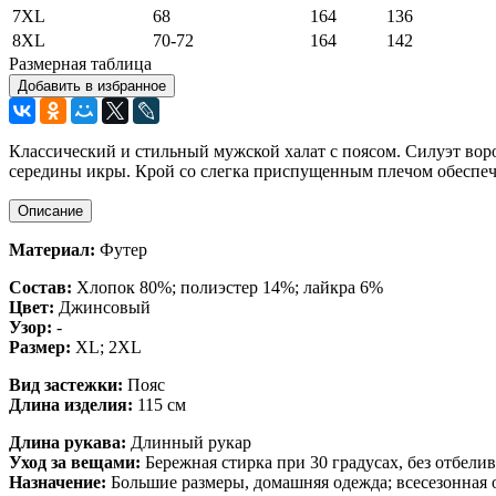
7XL
68
164
136
8XL
70-72
164
142
Размерная таблица
Добавить в избранное
Классический и стильный мужской халат с поясом. Силуэт вор
середины икры. Крой со слегка приспущенным плечом обеспеч
Описание
Материал:
Футер
Состав:
Хлопок 80%; полиэстер 14%; лайкра 6%
Цвет:
Джинсовый
Узор:
-
Размер:
XL; 2XL
Вид застежки:
Пояс
Длина изделия:
115 см
Длина рукава:
Длинный рукар
Уход за вещами:
Бережная стирка при 30 градусах, без отбели
Назначение:
Большие размеры, домашняя одежда; всесезонная 