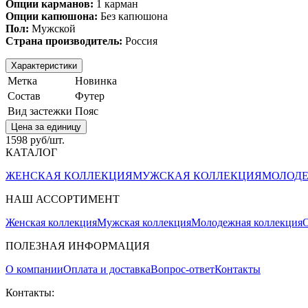
Опции карманов:
1 карман
Опции капюшона:
Без капюшона
Пол:
Мужской
Страна производитель:
Россия
Характеристики
Метка
Новинка
Состав
Футер
Вид застежки
Пояс
Цена за единицу
1598 руб/шт.
КАТАЛОГ
ЖЕНСКАЯ КОЛЛЕКЦИЯ
МУЖСКАЯ КОЛЛЕКЦИЯ
МОЛОДЕ
НАШ АССОРТИМЕНТ
Женская коллекция
Мужская коллекция
Молодежная коллекция
О
ПОЛЕЗНАЯ ИНФОРМАЦИЯ
О компании
Оплата и доставка
Вопрос-ответ
Контакты
Контакты: