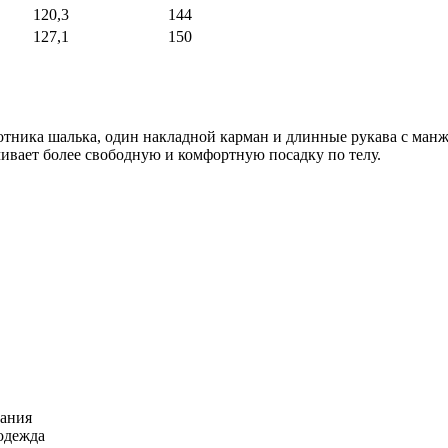
120,3
144
127,1
150
отника шалька, один накладной карман и длинные рукава с ман
ивает более свободную и комфортную посадку по телу.
вания
одежда