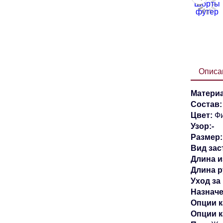
Описа
Материа
Состав:
Цвет:
Фи
Узор:-
Размер:
Вид зас
Длина и
Длина р
Уход за
Назначе
Опции к
Опции 