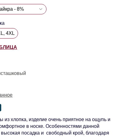
ка
XL, 4XL
АБЛИЦА
исташковый
анное
из хлопка, изделие очень приятное на ощупь и
омфортное в носке. Особенностями данной
 высокая посадка и свободный крой, благодаря