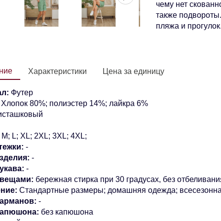
чему нет скованн
также подвороты.
пляжа и прогулок
ние
Характеристики
Цена за единицу
л:
Футер
Хлопок 80%; полиэстер 14%; лайкра 6%
сташковый
M;
L;
XL; 2XL; 3XL; 4XL;
тежки:
-
зделия:
-
укава:
-
 вещами:
бережная стирка при 30 градусах, без отбеливани
ние:
Стандартные размеры; домашняя одежда; всесезонн
арманов:
-
капюшона:
без капюшона